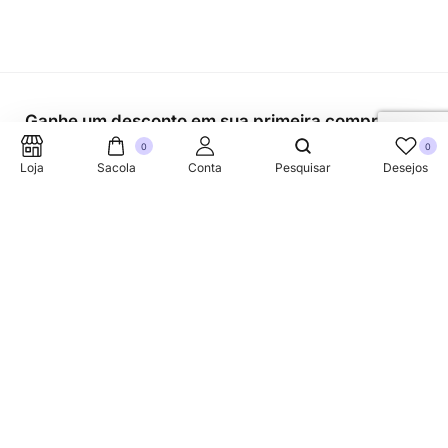
Ganhe um desconto em sua primeira compra.
0
0
Loja
Sacola
Conta
Pesquisar
Desejos
SUPORTE TELEFONICO
+353 87 752 5660
Sobre
A Link Brazil é uma loja especializada em produtos