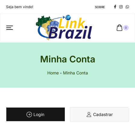
Seja bem vindo!
SOBRE
0
Minha Conta
Home
Minha Conta
Login
Cadastrar