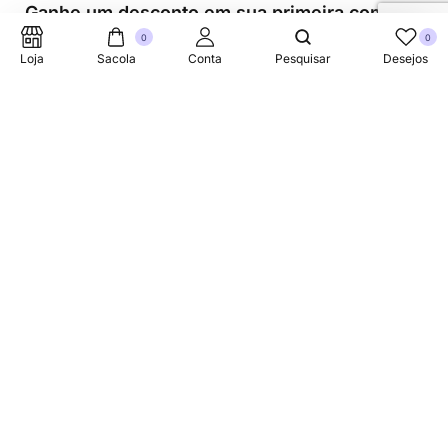
Ganhe um desconto em sua primeira compra.
0
0
Loja
Sacola
Conta
Pesquisar
Desejos
Suporte Telefonico
+353 87 752 5660
Sobre
A Link Brazil é uma loja especializada em produtos
brasileiros na Irlanda, oferecendo uma variedade de itens
tradicionais para atender à comunidade brasileira e a
todos que apreciam a culinária do Brasil.