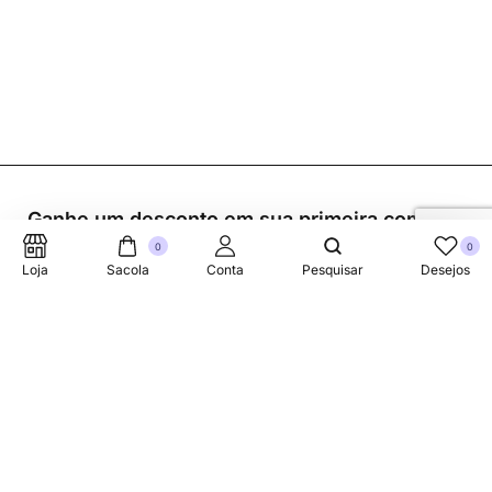
Ganhe um desconto em sua primeira compra.
0
0
Loja
Sacola
Conta
Pesquisar
Desejos
Suporte Telefonico
+353 87 752 5660