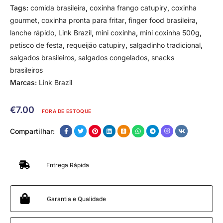
Tags:
comida brasileira
,
coxinha frango catupiry
,
coxinha
gourmet
,
coxinha pronta para fritar
,
finger food brasileira
,
lanche rápido
,
Link Brazil
,
mini coxinha
,
mini coxinha 500g
,
petisco de festa
,
requeijão catupiry
,
salgadinho tradicional
,
salgados brasileiros
,
salgados congelados
,
snacks
brasileiros
Marcas:
Link Brazil
€
7.00
FORA DE ESTOQUE
Compartilhar:
Entrega Rápida
Garantia e Qualidade