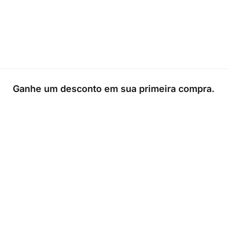
Ganhe um desconto em sua primeira compra.
0
Loja
Sacola
Sobre
A Link Brazil é uma loja especializada em produtos brasileiros n
Irlanda, oferecendo uma variedade de itens tradicionais para