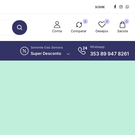
SOBRE
0
0
0
Conta
Comparar
Desejos
Sacola
Whatsapp
Somente Esta Semana
353 89 947 8261
Super Desconto