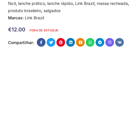
fácil
,
lanche prático
,
lanche rápido
,
Link Brazil
,
massa recheada
,
produto brasileiro
,
salgados
Marcas:
Link Brazil
€
12.00
FORA DE ESTOQUE
Compartilhar: