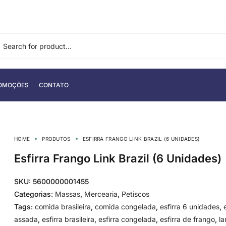
OMOÇÕES
CONTATO
HOME
PRODUTOS
ESFIRRA FRANGO LINK BRAZIL (6 UNIDADES)
Esfirra Frango Link Brazil (6 Unidades)
SKU:
5600000001455
Categorias:
Massas
,
Mercearia
,
Petiscos
Tags:
comida brasileira
,
comida congelada
,
esfirra 6 unidades
,
assada
,
esfirra brasileira
,
esfirra congelada
,
esfirra de frango
,
l