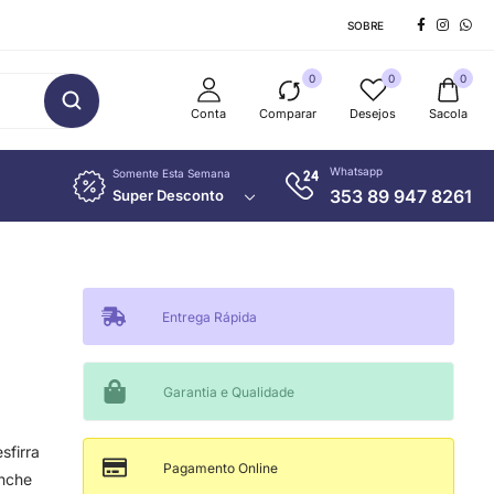
SOBRE
0
0
0
Conta
Comparar
Desejos
Sacola
Whatsapp
Somente Esta Semana
353 89 947 8261
Super Desconto
Entrega Rápida
Garantia e Qualidade
esfirra
Pagamento Online
anche