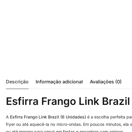
Descrição
Informação adicional
Avaliações (0)
Esfirra Frango Link Brazi
A
Esfirra Frango Link Brazil (6 Unidades)
é a escolha perfeita p
fryer ou até aquecê-la no micro-ondas. Em poucos minutos, ela e
ou até mesmo para servir em festas e encontros com amigos.