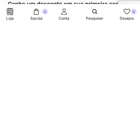
Ganhe um desconto em sua primeira compra.
0
0
Loja
Sacola
Conta
Pesquisar
Desejos
Suporte Telefonico
+353 87 752 5660
Sobre
A Link Brazil é uma loja especializada em produtos
brasileiros na Irlanda, oferecendo uma variedade de itens
tradicionais para atender à comunidade brasileira e a
todos que apreciam a culinária do Brasil.