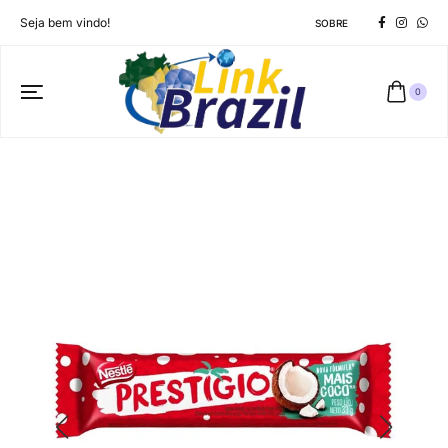
Seja bem vindo!
SOBRE
0