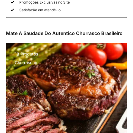
Promoções Exclusivas no Site
Satisfação em atendê-lo
Mate A Saudade Do Autentico Churrasco Brasileiro
13 Produtos
Churrasco