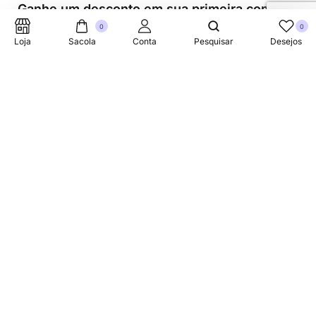
Ganhe um desconto em sua primeira compra.
0
0
Loja
Sacola
Conta
Pesquisar
Desejos
Suporte Telefonico
+353 87 752 5660
Sobre
A Link Brazil é uma loja especializada em produtos
brasileiros na Irlanda, oferecendo uma variedade de itens
tradicionais para atender à comunidade brasileira e a
todos que apreciam a culinária do Brasil.