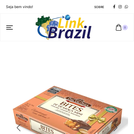
Seja bem vindo!
SOBRE
0