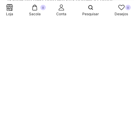
Ganhe um desconto em sua primeira compra.
0
0
Loja
Sacola
Conta
Pesquisar
Desejos
SUPORTE TELEFONICO
+353 87 752 5660
Sobre
A Link Brazil é uma loja especializada em produtos
brasileiros na Irlanda, oferecendo uma variedade de itens
tradicionais para atender à comunidade brasileira e a
todos que apreciam a culinária do Brasil.