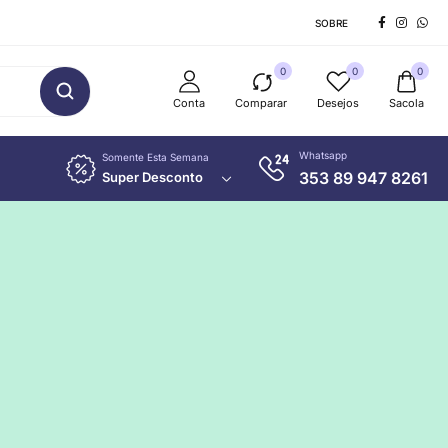
SOBRE
0
0
0
Conta
Comparar
Desejos
Sacola
Whatsapp
Somente Esta Semana
353 89 947 8261
Super Desconto