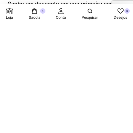
Ganhe um desconto em sua primeira compra.
0
0
Loja
Sacola
Conta
Pesquisar
Desejos
Suporte Telefonico
+353 87 752 5660
Sobre
A Link Brazil é uma loja especializada em produtos
brasileiros na Irlanda, oferecendo uma variedade de itens
tradicionais para atender à comunidade brasileira e a
todos que apreciam a culinária do Brasil.