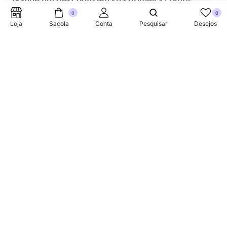
Ganhe um desconto em sua primeira compra.
0
0
Loja
Sacola
Conta
Pesquisar
Desejos
SUPORTE TELEFONICO
+353 87 752 5660
Sobre
A Link Brazil é uma loja especializada em produtos
brasileiros na Irlanda, oferecendo uma variedade de itens
tradicionais para atender à comunidade brasileira e a
todos que apreciam a culinária do Brasil.