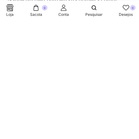
Ganhe um desconto em sua primeira compra.
0
0
Loja
Sacola
Conta
Pesquisar
Desejos
SUPORTE TELEFONICO
+353 87 752 5660
Sobre
A Link Brazil é uma loja especializada em produtos
brasileiros na Irlanda, oferecendo uma variedade de itens
tradicionais para atender à comunidade brasileira e a
todos que apreciam a culinária do Brasil.