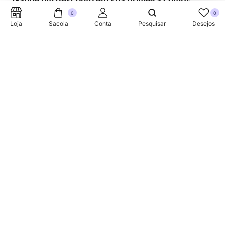
Ganhe um desconto em sua primeira compra.
0
0
Loja
Sacola
Conta
Pesquisar
Desejos
SUPORTE TELEFONICO
+353 87 752 5660
Sobre
A Link Brazil é uma loja especializada em produtos
brasileiros na Irlanda, oferecendo uma variedade de itens
tradicionais para atender à comunidade brasileira e a
todos que apreciam a culinária do Brasil.