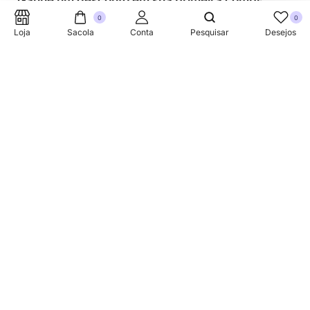
Ganhe um desconto em sua primeira compra.
0
0
Loja
Sacola
Conta
Pesquisar
Desejos
SUPORTE TELEFONICO
+353 87 752 5660
Sobre
A Link Brazil é uma loja especializada em produtos
brasileiros na Irlanda, oferecendo uma variedade de itens
tradicionais para atender à comunidade brasileira e a
todos que apreciam a culinária do Brasil.