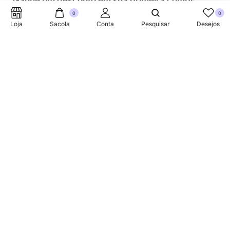
Ganhe um desconto em sua primeira compra.
0
0
Loja
Sacola
Conta
Pesquisar
Desejos
SUPORTE TELEFONICO
+353 87 752 5660
Sobre
A Link Brazil é uma loja especializada em produtos
brasileiros na Irlanda, oferecendo uma variedade de itens
tradicionais para atender à comunidade brasileira e a
todos que apreciam a culinária do Brasil.