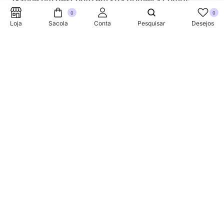
Ganhe um desconto em sua primeira compra.
0
0
Loja
Sacola
Conta
Pesquisar
Desejos
SUPORTE TELEFONICO
+353 87 752 5660
Sobre
A Link Brazil é uma loja especializada em produtos
brasileiros na Irlanda, oferecendo uma variedade de itens
tradicionais para atender à comunidade brasileira e a
todos que apreciam a culinária do Brasil.