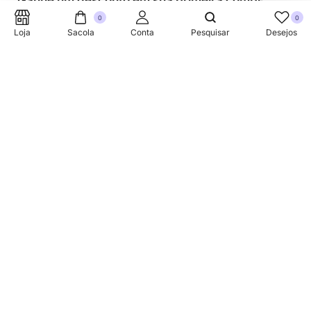
Ganhe um desconto em sua primeira compra.
0
0
Loja
Sacola
Conta
Pesquisar
Desejos
SUPORTE TELEFONICO
+353 87 752 5660
Sobre
A Link Brazil é uma loja especializada em produtos
brasileiros na Irlanda, oferecendo uma variedade de itens
tradicionais para atender à comunidade brasileira e a
todos que apreciam a culinária do Brasil.