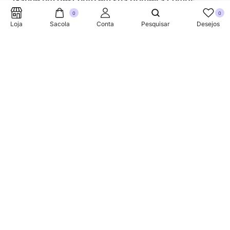
Ganhe um desconto em sua primeira compra.
0
0
Loja
Sacola
Conta
Pesquisar
Desejos
SUPORTE TELEFONICO
+353 87 752 5660
Sobre
A Link Brazil é uma loja especializada em produtos
brasileiros na Irlanda, oferecendo uma variedade de itens
tradicionais para atender à comunidade brasileira e a
todos que apreciam a culinária do Brasil.