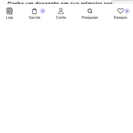
Ganhe um desconto em sua primeira compra.
0
0
Loja
Sacola
Conta
Pesquisar
Desejos
Suporte Telefonico
+353 87 752 5660
Sobre
A Link Brazil é uma loja especializada em produtos
brasileiros na Irlanda, oferecendo uma variedade de itens
tradicionais para atender à comunidade brasileira e a
todos que apreciam a culinária do Brasil.