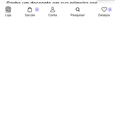
Ganhe um desconto em sua primeira compra.
0
0
Loja
Sacola
Conta
Pesquisar
Desejos
Suporte Telefonico
+353 87 752 5660
Sobre
A Link Brazil é uma loja especializada em produtos
brasileiros na Irlanda, oferecendo uma variedade de itens
tradicionais para atender à comunidade brasileira e a
todos que apreciam a culinária do Brasil.