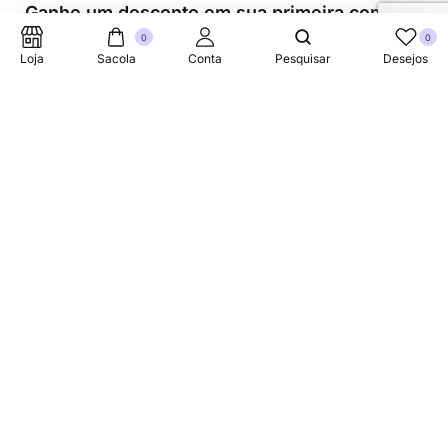
Ganhe um desconto em sua primeira compra.
0
0
Loja
Sacola
Conta
Pesquisar
Desejos
Suporte Telefonico
+353 87 752 5660
Sobre
A Link Brazil é uma loja especializada em produtos
brasileiros na Irlanda, oferecendo uma variedade de itens
tradicionais para atender à comunidade brasileira e a
todos que apreciam a culinária do Brasil.