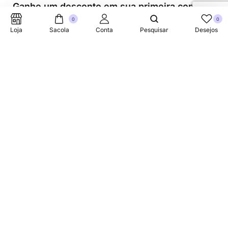
Ganhe um desconto em sua primeira compra.
0
0
Loja
Sacola
Conta
Pesquisar
Desejos
Suporte Telefonico
+353 87 752 5660
Sobre
A Link Brazil é uma loja especializada em produtos
brasileiros na Irlanda, oferecendo uma variedade de itens
tradicionais para atender à comunidade brasileira e a
todos que apreciam a culinária do Brasil.