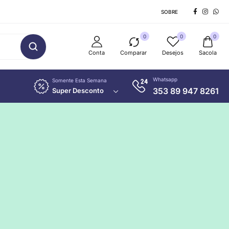
SOBRE
0
0
0
Conta
Comparar
Desejos
Sacola
Whatsapp
Somente Esta Semana
353 89 947 8261
Super Desconto