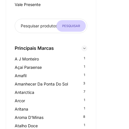
Vale Presente
PESQUISAR
Principais Marcas
1
A J Monteiro
1
Açaí Paraense
1
Amafil
3
Amanhecer Da Ponta Do Sol
7
Antarctica
1
Arcor
1
Aritana
8
Aroma D'Minas
1
Atalho Doce