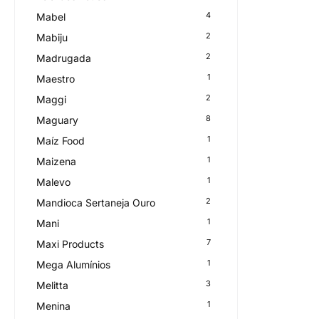
4
Mabel
2
Mabiju
2
Madrugada
1
Maestro
2
Maggi
8
Maguary
1
Maíz Food
1
Maizena
1
Malevo
2
Mandioca Sertaneja Ouro
1
Mani
7
Maxi Products
1
Mega Alumínios
3
Melitta
1
Menina