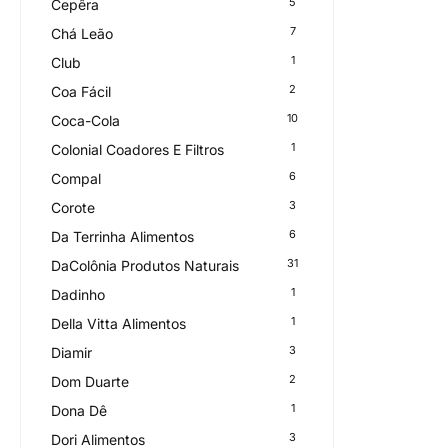
5
Cepêra
7
Chá Leão
1
Club
2
Coa Fácil
10
Coca-Cola
1
Colonial Coadores E Filtros
6
Compal
3
Corote
6
Da Terrinha Alimentos
31
DaColônia Produtos Naturais
1
Dadinho
1
Della Vitta Alimentos
3
Diamir
2
Dom Duarte
1
Dona Dê
3
Dori Alimentos