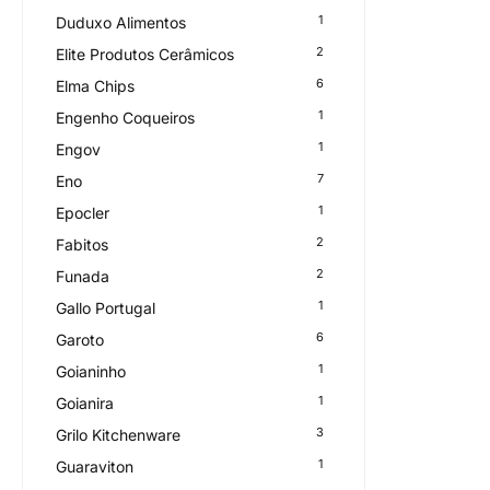
1
Duduxo Alimentos
2
Elite Produtos Cerâmicos
6
Elma Chips
1
Engenho Coqueiros
1
Engov
7
Eno
1
Epocler
2
Fabitos
2
Funada
1
Gallo Portugal
6
Garoto
1
Goianinho
1
Goianira
3
Grilo Kitchenware
1
Guaraviton