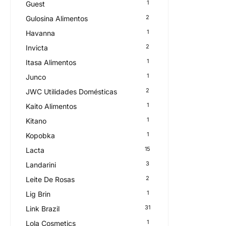
1
Guest
2
Gulosina Alimentos
1
Havanna
2
Invicta
1
Itasa Alimentos
1
Junco
2
JWC Utilidades Domésticas
1
Kaito Alimentos
1
Kitano
1
Kopobka
15
Lacta
3
Landarini
2
Leite De Rosas
1
Lig Brin
31
Link Brazil
1
Lola Cosmetics