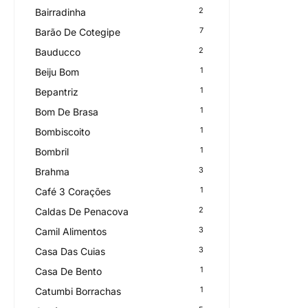
2
Bairradinha
7
Barão De Cotegipe
2
Bauducco
1
Beiju Bom
1
Bepantriz
1
Bom De Brasa
1
Bombiscoito
1
Bombril
3
Brahma
1
Café 3 Corações
2
Caldas De Penacova
3
Camil Alimentos
3
Casa Das Cuias
1
Casa De Bento
1
Catumbi Borrachas