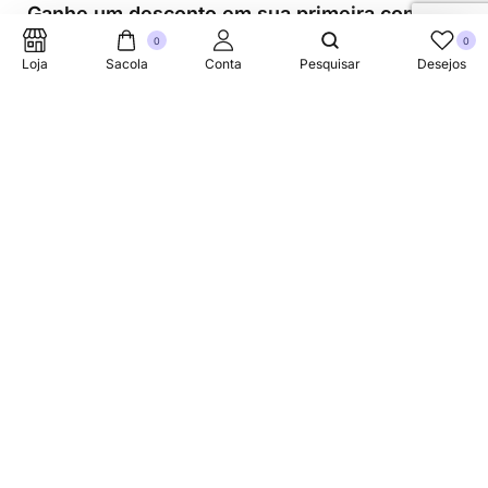
Ganhe um desconto em sua primeira compra.
0
0
Loja
Sacola
Conta
Pesquisar
Desejos
Suporte Telefonico
+353 87 752 5660
Sobre
A Link Brazil é uma loja especializada em produtos
brasileiros na Irlanda, oferecendo uma variedade de itens
tradicionais para atender à comunidade brasileira e a
todos que apreciam a culinária do Brasil.