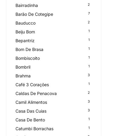
2
Bairradinha
7
Barão De Cotegipe
2
Bauducco
1
Beiju Bom
1
Bepantriz
1
Bom De Brasa
1
Bombiscoito
1
Bombril
3
Brahma
1
Café 3 Corações
2
Caldas De Penacova
3
Camil Alimentos
3
Casa Das Cuias
1
Casa De Bento
1
Catumbi Borrachas