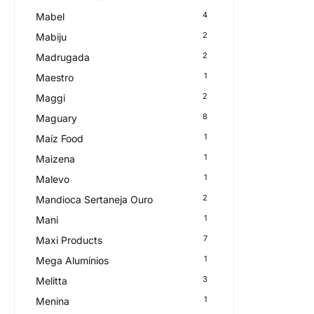
4
Mabel
2
Mabiju
2
Madrugada
1
Maestro
2
Maggi
8
Maguary
1
Maíz Food
1
Maizena
1
Malevo
2
Mandioca Sertaneja Ouro
1
Mani
7
Maxi Products
1
Mega Alumínios
3
Melitta
1
Menina