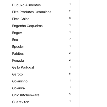
1
Duduxo Alimentos
2
Elite Produtos Cerâmicos
6
Elma Chips
1
Engenho Coqueiros
1
Engov
7
Eno
1
Epocler
2
Fabitos
2
Funada
1
Gallo Portugal
6
Garoto
1
Goianinho
1
Goianira
3
Grilo Kitchenware
1
Guaraviton