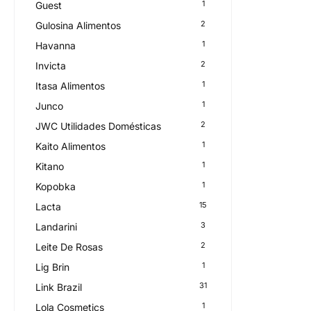
1
Guest
2
Gulosina Alimentos
1
Havanna
2
Invicta
1
Itasa Alimentos
1
Junco
2
JWC Utilidades Domésticas
1
Kaito Alimentos
1
Kitano
1
Kopobka
15
Lacta
3
Landarini
2
Leite De Rosas
1
Lig Brin
31
Link Brazil
1
Lola Cosmetics