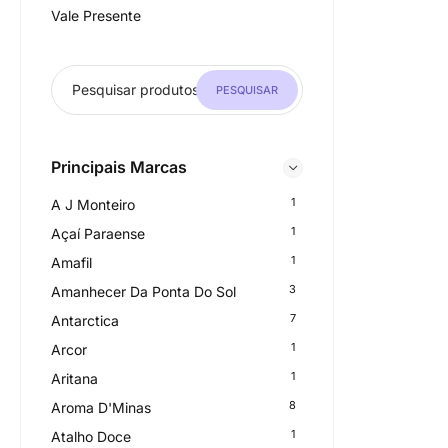
Vale Presente
PESQUISAR
Principais Marcas
1
A J Monteiro
1
Açaí Paraense
1
Amafil
3
Amanhecer Da Ponta Do Sol
7
Antarctica
1
Arcor
1
Aritana
8
Aroma D'Minas
1
Atalho Doce