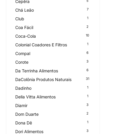
5
Cepêra
7
Chá Leão
1
Club
2
Coa Fácil
10
Coca-Cola
1
Colonial Coadores E Filtros
6
Compal
3
Corote
6
Da Terrinha Alimentos
31
DaColônia Produtos Naturais
1
Dadinho
1
Della Vitta Alimentos
3
Diamir
2
Dom Duarte
1
Dona Dê
3
Dori Alimentos