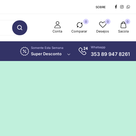
SOBRE
0
0
0
Conta
Comparar
Desejos
Sacola
Whatsapp
Somente Esta Semana
353 89 947 8261
Super Desconto