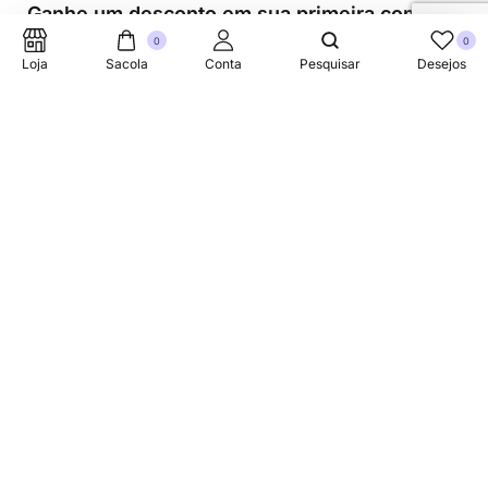
Ganhe um desconto em sua primeira compra.
0
0
Loja
Sacola
Conta
Pesquisar
Desejos
Suporte Telefonico
+353 87 752 5660
Sobre
A Link Brazil é uma loja especializada em produtos
brasileiros na Irlanda, oferecendo uma variedade de itens
tradicionais para atender à comunidade brasileira e a
todos que apreciam a culinária do Brasil.