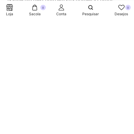
Ganhe um desconto em sua primeira compra.
0
0
Loja
Sacola
Conta
Pesquisar
Desejos
SUPORTE TELEFONICO
+353 87 752 5660
Sobre
A Link Brazil é uma loja especializada em produtos
brasileiros na Irlanda, oferecendo uma variedade de itens
tradicionais para atender à comunidade brasileira e a
todos que apreciam a culinária do Brasil.