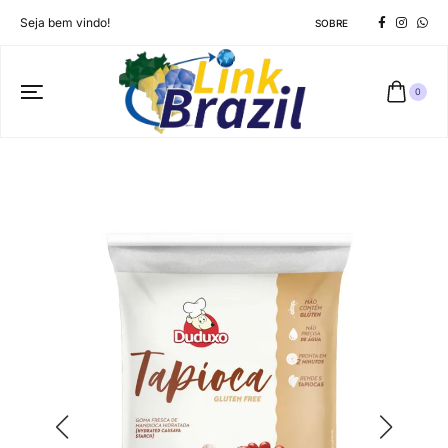
Seja bem vindo!
SOBRE
0