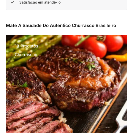
Satisfação em atendê-lo
Mate A Saudade Do Autentico Churrasco Brasileiro
13 Produtos
Churrasco