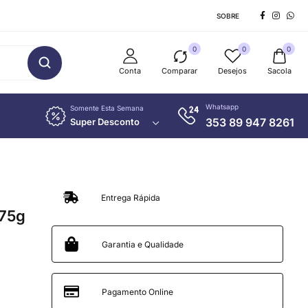
SOBRE
0
0
0
Conta
Comparar
Desejos
Sacola
Whatsapp
Somente Esta Semana
353 89 947 8261
Super Desconto
Entrega Rápida
 75g
Garantia e Qualidade
Pagamento Online