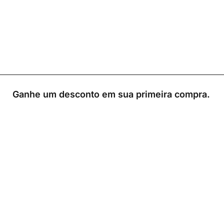
Ganhe um desconto em sua primeira compra.
0
Loja
Sacola
Sobre
A Link Brazil é uma loja especializada em produtos
brasileiros na Irlanda, oferecendo uma variedade de