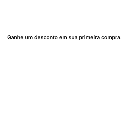
Ganhe um desconto em sua primeira compra.
0
Loja
Sacola
Sobre
A Link Brazil é uma loja especializada em produtos
brasileiros na Irlanda, oferecendo uma variedade de
itens tradicionais para atender à comunidade brasileira e
a todos que apreciam a culinária do Brasil.