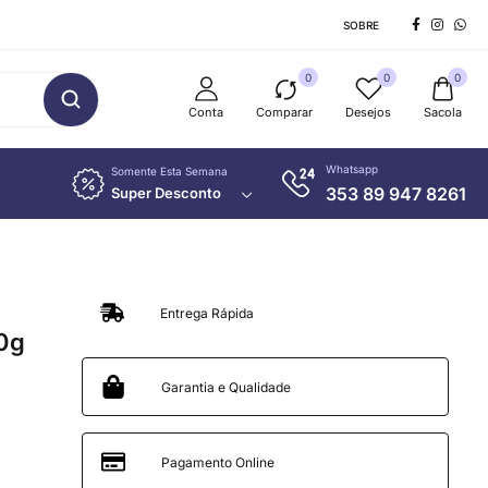
SOBRE
0
0
0
Conta
Comparar
Desejos
Sacola
Whatsapp
Somente Esta Semana
353 89 947 8261
Super Desconto
Entrega Rápida
0g
Garantia e Qualidade
Pagamento Online