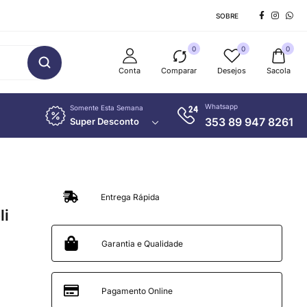
SOBRE
0
0
0
Conta
Comparar
Desejos
Sacola
Whatsapp
Somente Esta Semana
353 89 947 8261
Super Desconto
Entrega Rápida
li
Garantia e Qualidade
Pagamento Online