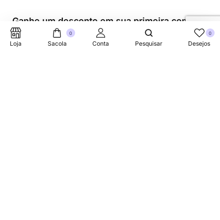
Ganhe um desconto em sua primeira compra.
0
0
Loja
Sacola
Conta
Pesquisar
Desejos
Suporte Telefonico
+353 87 752 5660
Sobre
A Link Brazil é uma loja especializada em produtos
brasileiros na Irlanda, oferecendo uma variedade de itens
tradicionais para atender à comunidade brasileira e a
todos que apreciam a culinária do Brasil.