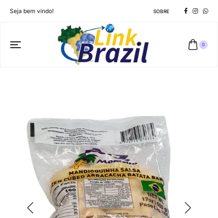
Seja bem vindo!
SOBRE
0