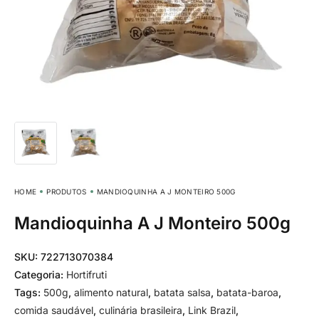
HOME
PRODUTOS
MANDIOQUINHA A J MONTEIRO 500G
Mandioquinha A J Monteiro 500g
SKU:
722713070384
Categoria:
Hortifruti
Tags:
500g
,
alimento natural
,
batata salsa
,
batata-baroa
,
comida saudável
,
culinária brasileira
,
Link Brazil
,