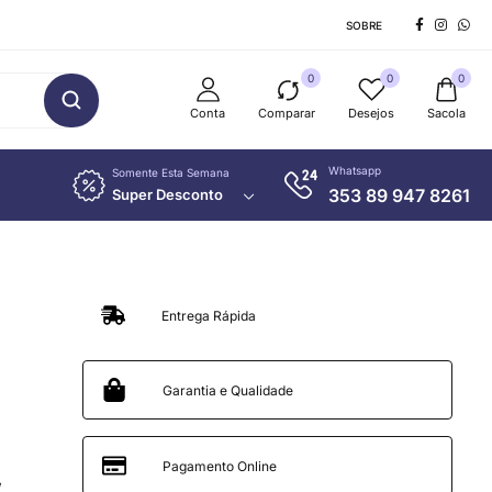
SOBRE
0
0
0
Conta
Comparar
Desejos
Sacola
Whatsapp
Somente Esta Semana
353 89 947 8261
Super Desconto
Entrega Rápida
Garantia e Qualidade
Pagamento Online
,