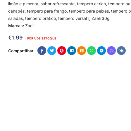
limão e pimenta
,
sabor refrescante
,
tempero cítrico
,
tempero pa
canapés
,
tempero para frango
,
tempero para peixes
,
tempero p
saladas
,
tempero prático
,
tempero versátil
,
Zaeli 30g
Marcas:
Zaeli
€
1.99
FORA DE ESTOQUE
Compartilhar: