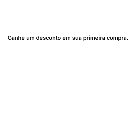
Ganhe um desconto em sua primeira compra.
0
Loja
Sacola
Sobre
A Link Brazil é uma loja especializada em produtos
brasileiros na Irlanda, oferecendo uma variedade de
itens tradicionais para atender à comunidade brasileira e
a todos que apreciam a culinária do Brasil.