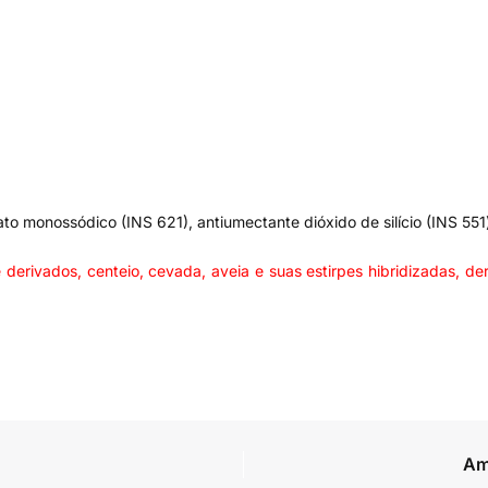
ato monossódico (INS 621), antiumectante dióxido de silício (INS 551
ados, centeio, cevada, aveia e suas estirpes hibridizadas, deri
Am