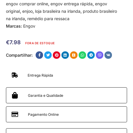
engov comprar online
,
engov entrega rápida
,
engov
original
,
enjoo
,
loja brasileira na irlanda
,
produto brasileiro
na irlanda
,
remédio para ressaca
Marcas:
Engov
€
7.98
FORA DE ESTOQUE
Compartilhar:
Entrega Rápida
Garantia e Qualidade
Pagamento Online