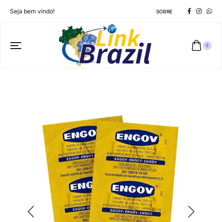
Seja bem vindo!
SOBRE
0