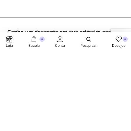
Ganhe um desconto em sua primeira compra.
0
0
Loja
Sacola
Conta
Pesquisar
Desejos
Suporte Telefonico
+353 87 752 5660
Sobre
A Link Brazil é uma loja especializada em produtos