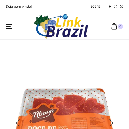
Seja bem vindo!
SOBRE
0