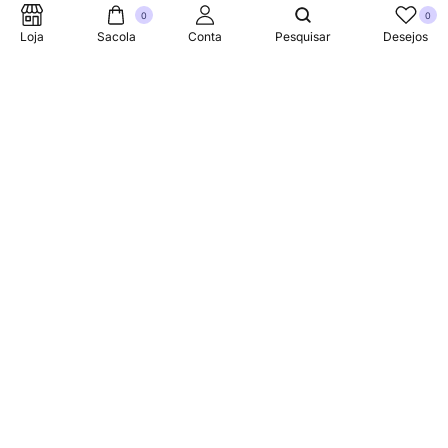
0
0
Loja
Sacola
Conta
Pesquisar
Desejos
Suporte Telefonico
+353 87 752 5660
Sobre
A Link Brazil é uma loja especializada em produtos
brasileiros na Irlanda, oferecendo uma variedade de itens
tradicionais para atender à comunidade brasileira e a
todos que apreciam a culinária do Brasil.