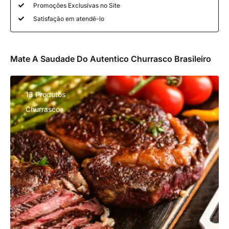
Promoções Exclusivas no Site
Satisfação em atendê-lo
Mate A Saudade Do Autentico Churrasco Brasileiro
13 Produtos
Churrasco