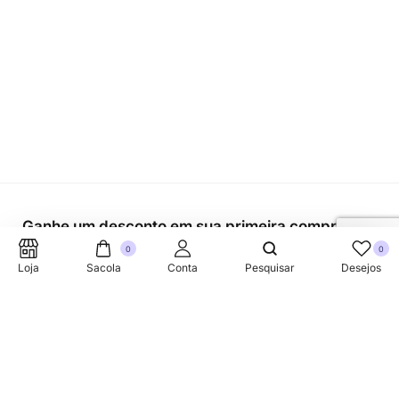
Ganhe um desconto em sua primeira compra.
0
0
Loja
Sacola
Conta
Pesquisar
Desejos
SUPORTE TELEFONICO
+353 87 752 5660