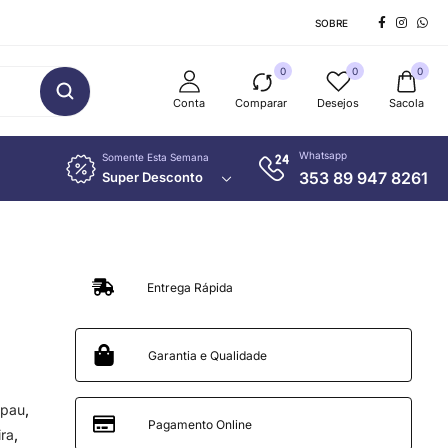
SOBRE
0
0
0
Conta
Comparar
Desejos
Sacola
Whatsapp
Somente Esta Semana
353 89 947 8261
Super Desconto
Entrega Rápida
Garantia e Qualidade
 pau
,
Pagamento Online
ira
,