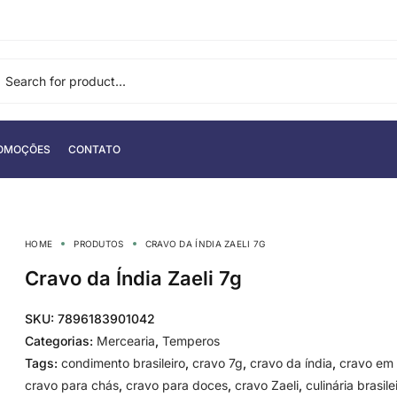
OMOÇÕES
CONTATO
HOME
PRODUTOS
CRAVO DA ÍNDIA ZAELI 7G
Cravo da Índia Zaeli 7g
SKU:
7896183901042
Categorias:
Mercearia
,
Temperos
Tags:
condimento brasileiro
,
cravo 7g
,
cravo da índia
,
cravo em
cravo para chás
,
cravo para doces
,
cravo Zaeli
,
culinária brasile