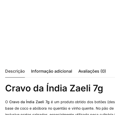
Descrição
Informação adicional
Avaliações (0)
Cravo da Índia Zaeli 7g
O
Cravo da Índia Zaeli 7g
é um produto obtido dos botões (dess
base de coco e abóbora no quentão e vinho quente. No pão de m
inclusive pratos salgados, especialmente utilizado peça culinária t