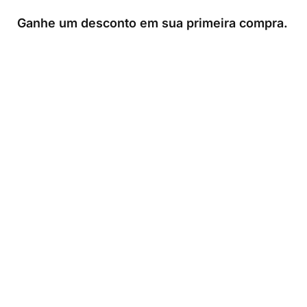
Ganhe um desconto em sua primeira compra.
0
Loja
Sacola
Sobre
A Link Brazil é uma loja especializada em produtos
brasileiros na Irlanda, oferecendo uma variedade de
itens tradicionais para atender à comunidade brasileira e
a todos que apreciam a culinária do Brasil.