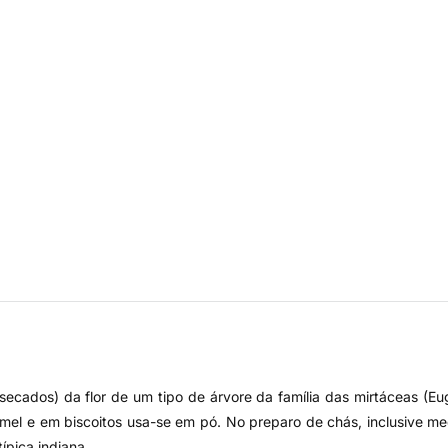
ecados) da flor de um tipo de árvore da família das mirtáceas (Eug
el e em biscoitos usa-se em pó. No preparo de chás, inclusive me
ípica indiana.