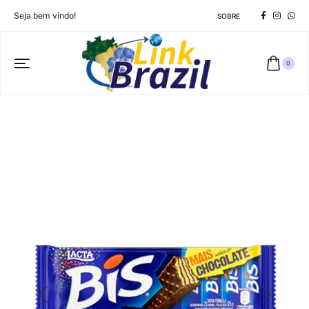
Seja bem vindo!
SOBRE
0