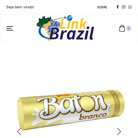
Seja bem vindo!
SOBRE
0