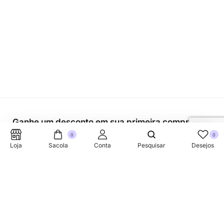
Ganhe um desconto em sua primeira compra.
0
0
Loja
Sacola
Conta
Pesquisar
Desejos
SUPORTE TELEFONICO
+353 87 752 5660