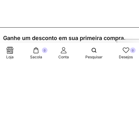
Ganhe um desconto em sua primeira compra.
0
0
Loja
Sacola
Conta
Pesquisar
Desejos
Suporte Telefonico
+353 87 752 5660
Sobre
A Link Brazil é uma loja especializada em produtos brasileiros
na Irlanda, oferecendo uma variedade de itens tradicionais