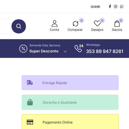
SOBRE
0
0
0
Conta
Comparar
Desejos
Sacola
Whatsapp
Somente Esta Semana
353 89 947 8261
Super Desconto
Entrega Rápida
Garantia e Qualidade
Pagamento Online