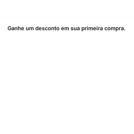
Ganhe um desconto em sua primeira compra.
0
Loja
Sacola
Sobre
A Link Brazil é uma loja especializada em produtos brasileiros n
Irlanda, oferecendo uma variedade de itens tradicionais para
atender à comunidade brasileira e a todos que apreciam a culin
do Brasil.