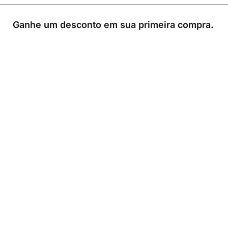
Ganhe um desconto em sua primeira compra.
0
Loja
Sacola
Sobre
A Link Brazil é uma loja especializada em produtos
brasileiros na Irlanda, oferecendo uma variedade de
itens tradicionais para atender à comunidade brasileira e
a todos que apreciam a culinária do Brasil.