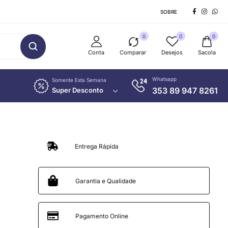
SOBRE
0
0
0
Conta
Comparar
Desejos
Sacola
Whatsapp
Somente Esta Semana
353 89 947 8261
Super Desconto
Entrega Rápida
Garantia e Qualidade
Pagamento Online