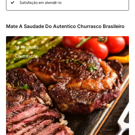
Satisfação em atendê-lo
Mate A Saudade Do Autentico Churrasco Brasileiro
13 Produtos
Churrasco