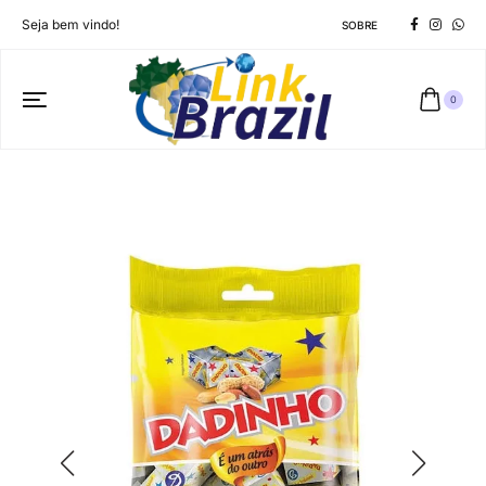
Seja bem vindo!
SOBRE
0