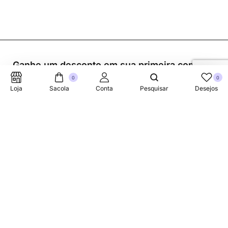
Ganhe um desconto em sua primeira compra.
0
0
Loja
Sacola
Conta
Pesquisar
Desejos
Suporte Telefonico
+353 87 752 5660
Sobre