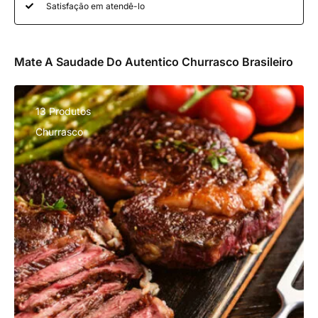
Satisfação em atendê-lo
Mate A Saudade Do Autentico Churrasco Brasileiro
13 Produtos
Churrasco