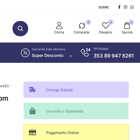
SOBRE
0
0
0
Conta
Comparar
Desejos
Sacola
Whatsapp
Somente Esta Semana
353 89 947 8261
Super Desconto
DADES
Entrega Rápida
com
Garantia e Qualidade
Pagamento Online