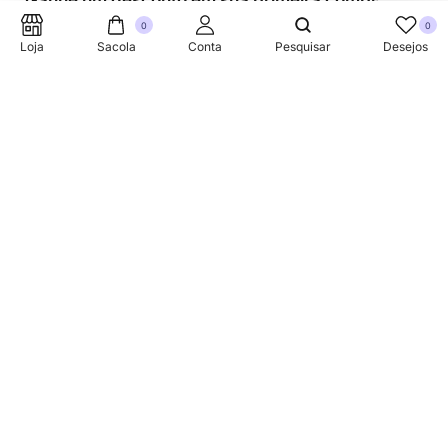
Ganhe um desconto em sua primeira compra.
0
0
Loja
Sacola
Conta
Pesquisar
Desejos
SUPORTE TELEFONICO
+353 87 752 5660
Sobre
A Link Brazil é uma loja especializada em produtos
brasileiros na Irlanda, oferecendo uma variedade de itens
tradicionais para atender à comunidade brasileira e a
todos que apreciam a culinária do Brasil.