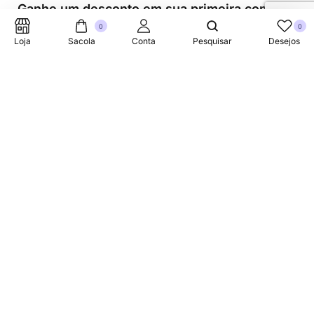
Ganhe um desconto em sua primeira compra.
0
0
Loja
Sacola
Conta
Pesquisar
Desejos
Suporte Telefonico
+353 87 752 5660
Sobre
A Link Brazil é uma loja especializada em produtos
brasileiros na Irlanda, oferecendo uma variedade de itens
tradicionais para atender à comunidade brasileira e a
todos que apreciam a culinária do Brasil.